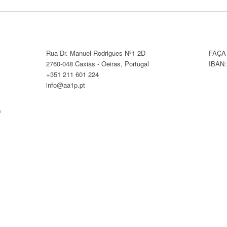
Rua Dr. Manuel Rodrigues Nº1 2D
FAÇA
2760-048 Caxias - Oeiras, Portugal
IBAN:
+351 211 601 224
info@aa1p.pt
s