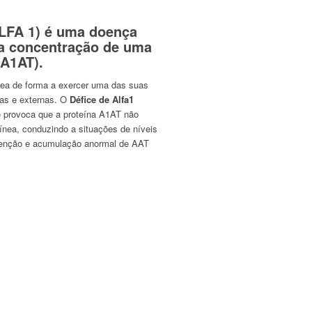
(ALFA 1) é uma doença
xa concentração de uma
(A1AT).
ínea de forma a exercer uma das suas
nas e externas. O
Défice de Alfa1
 provoca que a proteína A1AT não
uínea, conduzindo a situações de níveis
etenção e acumulação anormal de AAT