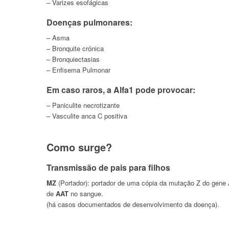
– Varizes esofágicas
Doenças pulmonares:
– Asma
– Bronquite crónica
– Bronquiectasias
– Enfisema Pulmonar
Em caso raros, a Alfa1 pode provocar:
– Paniculite necrotizante
– Vasculite anca C positiva
Como surge?
Transmissão de pais para filhos
MZ
(Portador): portador de uma cópia da mutação Z do gene
de
AAT
no sangue.
(há casos documentados de desenvolvimento da doença).