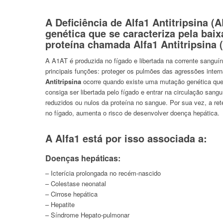
A Deficiência de Alfa1 Antitripsina 
genética que se caracteriza pela bai
proteína chamada Alfa1 Antitripsina 
A A1AT é produzida no fígado e libertada na corrente sangu
principais funções: proteger os pulmões das agressões inter
Antitripsina
ocorre quando existe uma mutação genética que
consiga ser libertada pelo fígado e entrar na circulação sang
reduzidos ou nulos da proteína no sangue. Por sua vez, a r
no fígado, aumenta o risco de desenvolver doença hepática.
A Alfa1 está por isso associada a:
Doenças hepáticas:
– Icterícia prolongada no recém-nascido
– Colestase neonatal
– Cirrose hepática
– Hepatite
– Síndrome Hepato-pulmonar