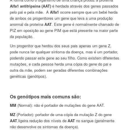
Alfa1 antitripsina (AAT)
é herdada através dos genes passados
pelo pai e pela mãe. A
Alfa1
ocorre sempre que um bebé herda
de ambos os progenitores um gene que leva a uma produção
anormal da proteína
AAT
. Este gene é normalmente chamado de
PIZ em oposição ao gene PIM que está presente na maior parte
da população.
Um progenitor que herdou dos seus pais apenas um gene Z,
pode nunca ter qualquer sintoma da doença, mas é um portador,
podendo passar este gene ao seu filho. Como existem diferentes
mutações, e cada pessoa herda uma cópia do gene do pai e
outra da mãe, podem ser geradas diferentes combinações
genéticas (genótipos).
Os genótipos mais comuns são:
MM
(Normal): não é portador de mutações do gene AAT.
MZ
(Portador): portador de uma cópia da mutação Z do gene
AAT
,ligeira redução dos níveis de
AAT
no sangue (geralmente
não desenvolve os sintomas da doença).