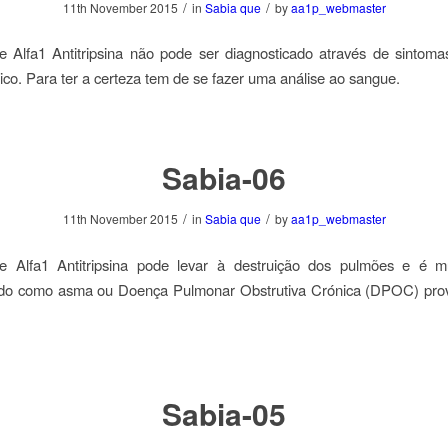
/
/
11th November 2015
in
Sabia que
by
aa1p_webmaster
e Alfa1 Antitripsina não pode ser diagnosticado através de sintom
o. Para ter a certeza tem de se fazer uma análise ao sangue.
Sabia-06
/
/
11th November 2015
in
Sabia que
by
aa1p_webmaster
e Alfa1 Antitripsina pode levar à destruição dos pulmões e é m
ado como asma ou Doença Pulmonar Obstrutiva Crónica (DPOC) pro
Sabia-05