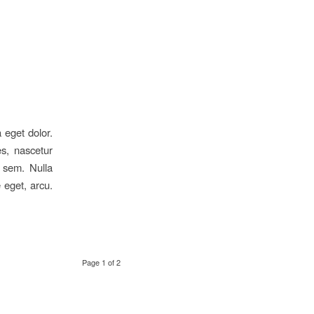
 eget dolor.
s, nascetur
, sem. Nulla
 eget, arcu.
Page 1 of 2