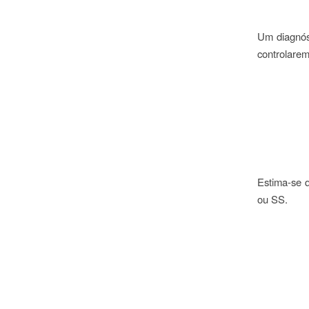
Um diagnóst
controlarem
Estima-se 
ou SS.