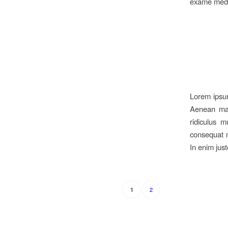
exame médic
Lorem ipsum
Aenean mas
ridiculus m
consequat m
In enim just
2
1