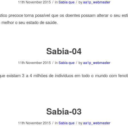
/
/
11th November 2015
in
Sabia que
by
aa1p_webmaster
ico precoce torna possível que os doentes possam alterar o seu esti
 melhor o seu estado de saúde.
Sabia-04
/
/
11th November 2015
in
Sabia que
by
aa1p_webmaster
que existam 3 a 4 milhões de indivíduos em todo o mundo com fenot
Sabia-03
/
/
11th November 2015
in
Sabia que
by
aa1p_webmaster