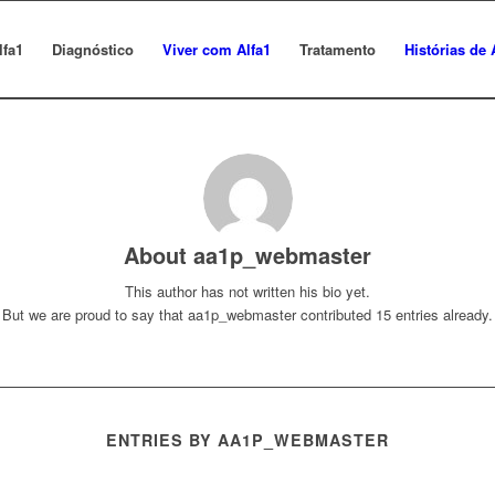
lfa1
Diagnóstico
Viver com Alfa1
Tratamento
Histórias de 
About
aa1p_webmaster
This author has not written his bio yet.
But we are proud to say that
aa1p_webmaster
contributed 15 entries already.
ENTRIES BY AA1P_WEBMASTER