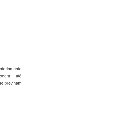
atoriamente
podem até
 se previnam