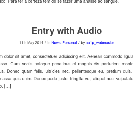
o. Para ter a certeza tem de se fazer uma análise ao sangue.
Entry with Audio
/
/
11th May 2014
in
News
,
Personal
by
aa1p_webmaster
 dolor sit amet, consectetuer adipiscing elit. Aenean commodo ligula
sa. Cum sociis natoque penatibus et magnis dis parturient monte
us. Donec quam felis, ultricies nec, pellentesque eu, pretium quis
assa quis enim. Donec pede justo, fringilla vel, aliquet nec, vulputate
o, […]