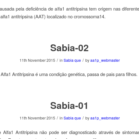
usada pela deficiência de alfa1 antitripsina tem origem nas diferen
alfa1 antitripsina (AAT) localizado no cromossoma14.
Sabia-02
/
/
11th November 2015
in
Sabia que
by
aa1p_webmaster
 Alfa1 Antitripsina é uma condição genética, passa de pais para filhos.
Sabia-01
/
/
11th November 2015
in
Sabia que
by
aa1p_webmaster
e Alfa1 Antitripsina não pode ser diagnosticado através de sintom