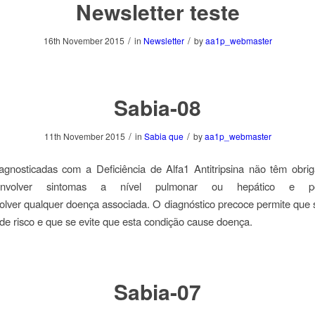
Newsletter teste
/
/
16th November 2015
in
Newsletter
by
aa1p_webmaster
Sabia-08
/
/
11th November 2015
in
Sabia que
by
aa1p_webmaster
agnosticadas com a Deficiência de Alfa1 Antitripsina não têm obrig
nvolver sintomas a nível pulmonar ou hepático e 
lver qualquer doença associada. O diagnóstico precoce permite que
 de risco e que se evite que esta condição cause doença.
Sabia-07